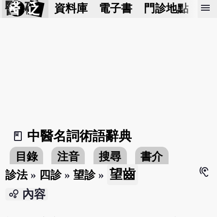
醫 砭
menu
資料庫
電子書
門診地點
預
中醫名詞術語辭典
book_2
目錄
注音
搜尋
書介
hearing
望齒
診法
»
四診
»
望診
»
bubble_chart
內容