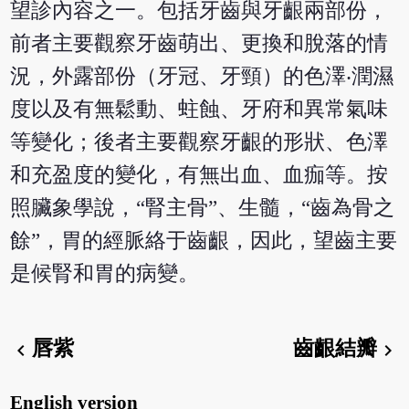
望診內容之一。包括牙齒與牙齦兩部份，
前者主要觀察牙齒萌出、更換和脫落的情
況，外露部份（牙冠、牙頸）的色澤‧潤濕
度以及有無鬆動、蛀蝕、牙府和異常氣味
等變化；後者主要觀察牙齦的形狀、色澤
和充盈度的變化，有無出血、血痂等。按
照臟象學說，“腎主骨”、生髓，“齒為骨之
餘”，胃的經脈絡于齒齦，因此，望齒主要
是候腎和胃的病變。
唇紫
齒齦結瓣
chevron_left
chevron_right
English version