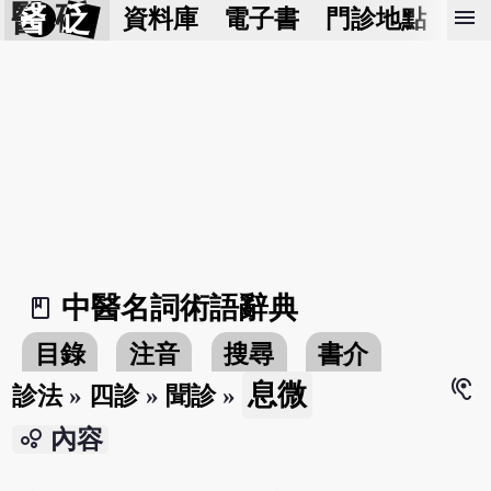
醫 砭
menu
資料庫
電子書
門診地點
預
中醫名詞術語辭典
book_2
目錄
注音
搜尋
書介
hearing
息微
診法
»
四診
»
聞診
»
bubble_chart
內容