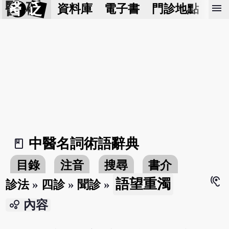
醫 砭
menu
資料庫
電子書
門診地點
預
中醫名詞術語辭典
book_2
目錄
注音
搜尋
書介
hearing
語望重濁
診法
»
四診
»
聞診
»
bubble_chart
內容