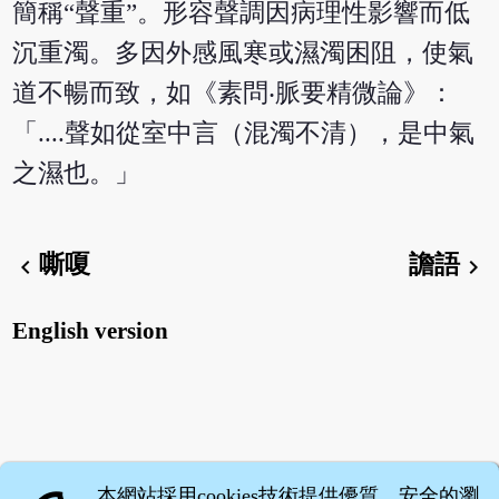
簡稱“聲重”。形容聲調因病理性影響而低
沉重濁。多因外感風寒或濕濁困阻，使氣
道不暢而致，如《素問‧脈要精微論》：
「....聲如從室中言（混濁不清），是中氣
之濕也。」
嘶嗄
譫語
chevron_left
chevron_right
English version
本網站採用cookies技術提供優質、安全的瀏