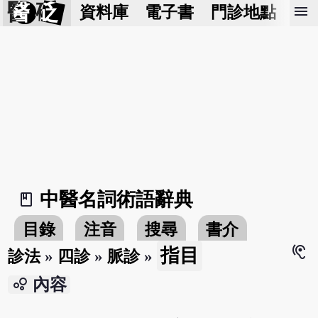
醫 砭
menu
資料庫
電子書
門診地點
預
中醫名詞術語辭典
book_2
目錄
注音
搜尋
書介
hearing
指目
診法
»
四診
»
脈診
»
bubble_chart
內容