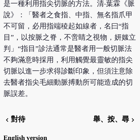
是一種利用指尖切脈的方法。清‧葉霖《脈
說》：「醫者之食指、中指、無名指爪甲
不可留，必用指端稜起如線者，名曰“指
目”，以按脈之脊，不啻睛之視物，妍媸立
判」“指目”診法通常是醫者用一般切脈法
不夠滿意時採用，利用觸覺最靈敏的指尖
切脈以進一步求得診斷印象，但須注意除
去醫者指尖毛細動脈搏動所可能造成的切
脈誤差。
對待
舉、按、尋
chevron_left
chevron_right
English version