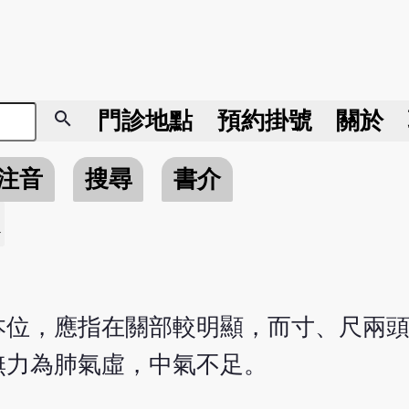
search
門診地點
預約掛號
關於
注音
搜尋
書介
本位，應指在關部較明顯，而寸、尺兩
無力為肺氣虛，中氣不足。