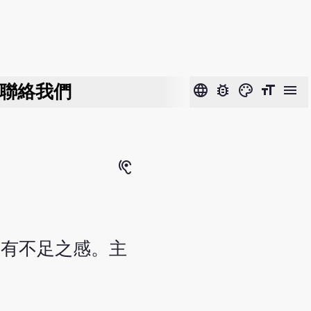
聯絡我們
language
bug_report
color_lens
format_size
menu
hearing
頭有不足之感。主