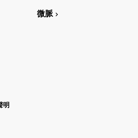
微脈
chevron_right
聲明