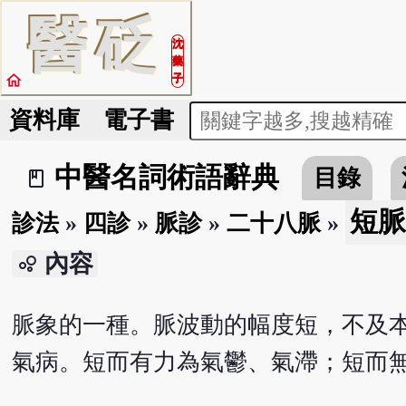
醫
砭
沈
藥
home
子
資料庫
電子書
中醫名詞術語辭典
目錄
book_2
短脈
診法
»
四診
»
脈診
»
二十八脈
»
內容
bubble_chart
脈象的一種。脈波動的幅度短，不及
氣病。短而有力為氣鬱、氣滯；短而