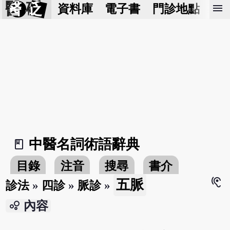
醫 砭
menu
資料庫
電子書
門診地點
預
中醫名詞術語辭典
book_2
目錄
注音
搜尋
書介
hearing
五脈
診法
»
四診
»
脈診
»
bubble_chart
內容