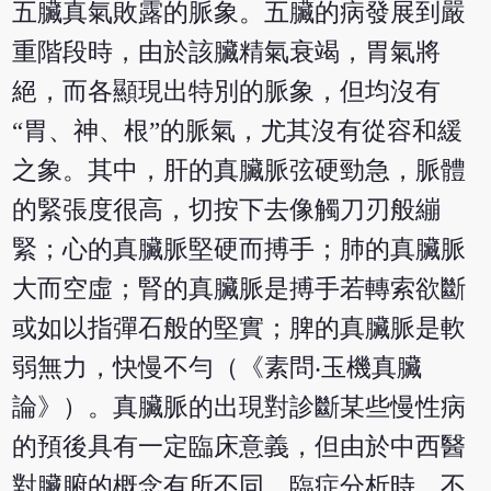
五臟真氣敗露的脈象。五臟的病發展到嚴
重階段時，由於該臟精氣衰竭，胃氣將
絕，而各顯現出特別的脈象，但均沒有
“胃、神、根”的脈氣，尤其沒有從容和緩
之象。其中，肝的真臟脈弦硬勁急，脈體
的緊張度很高，切按下去像觸刀刃般繃
緊；心的真臟脈堅硬而搏手；肺的真臟脈
大而空虛；腎的真臟脈是搏手若轉索欲斷
或如以指彈石般的堅實；脾的真臟脈是軟
弱無力，快慢不勻（《素問‧玉機真臟
論》）。真臟脈的出現對診斷某些慢性病
的預後具有一定臨床意義，但由於中西醫
對臟腑的概念有所不同，臨症分析時，不