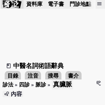
醫 砭
menu
資料庫
電子書
門診地點
預
中醫名詞術語辭典
book_2
目錄
注音
搜尋
書介
hearing
真臟脈
診法
»
四診
»
脈診
»
bubble_chart
內容