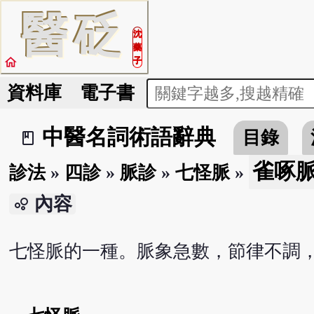
醫
砭
沈
藥
home
子
資料庫
電子書
中醫名詞術語辭典
目錄
book_2
雀啄
診法
»
四診
»
脈診
»
七怪脈
»
內容
bubble_chart
七怪脈的一種。脈象急數，節律不調