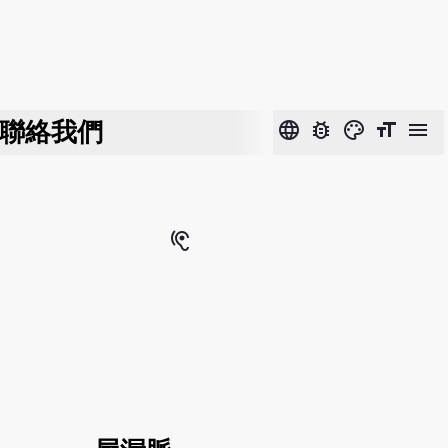
聯絡我們
language
bug_report
color_lens
format_size
menu
hearing