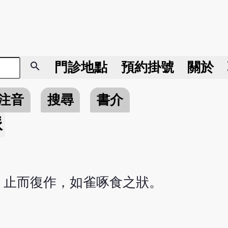
search
門診地點
預約掛號
關於
注音
搜尋
書介
脈
，止而復作，如雀啄食之狀。