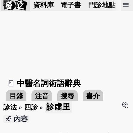
醫 砭
menu
資料庫
電子書
門診地點
預
中醫名詞術語辭典
book_2
目錄
注音
搜尋
書介
hearing
診虛里
診法
»
四診
»
bubble_chart
內容