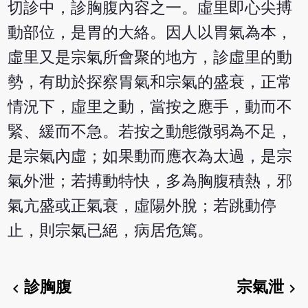
切診中，診胸腹內容之一。虛里即心尖搏
動部位，是胃的大絡。因人以胃氣為本，
虛里又是宗氣所會聚的地方，診虛里的動
勢，有助於探察胃氣和宗氣的盛衰，正常
情況下，虛里之動，當按之應手，動而不
緊、緩而不急。若按之動態微弱為不足，
是宗氣內虛；如果動而應衣為太過，是宗
氣外泄；若搏動特快，多為胸腹積熱，邪
氣亢盛或正氣衰，虛陽外脫；若跳動停
止，則宗氣已絕，病居危篤。
診胸腹
宗氣泄
chevron_left
chevron_right