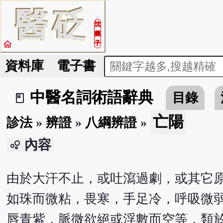
醫
砭
沈
藥
home
子
資料庫
電子書
中醫名詞術語辭典
目錄
book_2
亡陽
診法
»
辨證
»
八綱辨證
»
內容
bubble_chart
由於大汗不止，或吐瀉過劇，或其它
如珠而微粘，畏寒，手足冷，呼吸微
唇青紫，脈微欲絕或浮數而空等，類