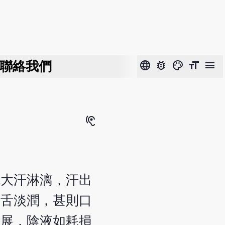
聯絡我們
language
bug_report
color_lens
format_size
menu
hearing
現大汗淋漓，汗出
唇舌淡潤，甚則口
發展，陰液如耗損