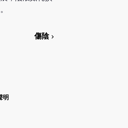
證。
傷陰
chevron_right
聲明