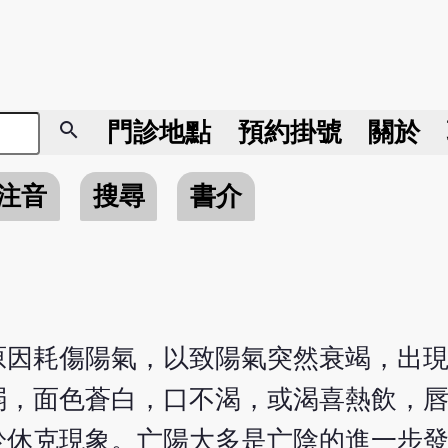
search
門診地點
預約掛號
關於
注音
搜尋
書介
原因耗傷陽氣，以致陽氣突然衰竭，出
弱，面色蒼白，口不渴，或渴喜熱飲，
於休克現象。亡陽大多是亡陰的進一步