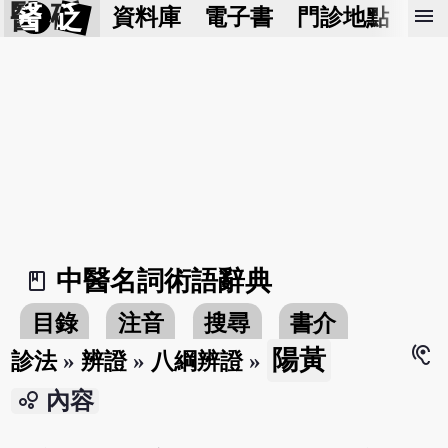
醫 砭
menu
資料庫
電子書
門診地點
預
中醫名詞術語辭典
book_2
目錄
注音
搜尋
書介
hearing
陽黃
診法
»
辨證
»
八綱辨證
»
bubble_chart
內容