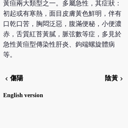
黃疸兩大類型之一。多屬急性，其症狀：
初起或有寒熱，面目皮膚黃色鮮明，伴有
口乾口苦，胸悶泛惡，腹滿便秘，小便濃
赤，舌質紅苔黃膩，脈弦數等症，多見於
急性黃疸型傳染性肝炎、鉤端螺旋體病
等。
傷陽
陰黃
chevron_left
chevron_right
English version