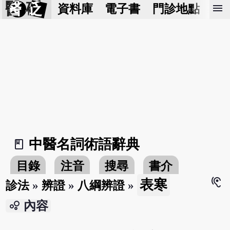
醫 砭
menu
資料庫
電子書
門診地點
預
中醫名詞術語辭典
book_2
目錄
注音
搜尋
書介
hearing
表寒
診法
»
辨證
»
八綱辨證
»
bubble_chart
內容