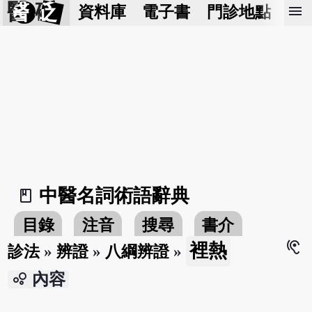
醫 砭
menu
資料庫
電子書
門診地點
預
中醫名詞術語辭典
book_2
目錄
注音
搜尋
書介
hearing
裡熱
診法
»
辨證
»
八綱辨證
»
bubble_chart
內容