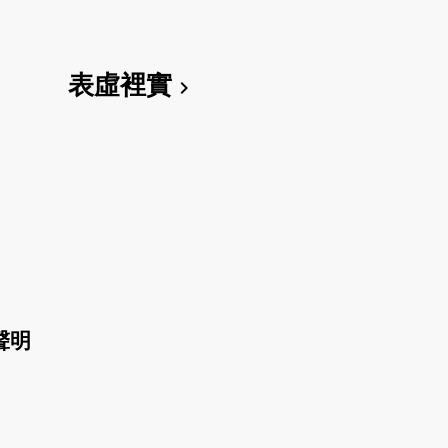
表虛裡實
chevron_right
聲明