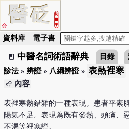
醫
砭
沈
藥
home
子
資料庫
電子書
中醫名詞術語辭典
目錄
book_2
表熱裡寒
診法
»
辨證
»
八綱辨證
»
內容
bubble_chart
表裡寒熱錯雜的一種表現。患者平素
陽氣不足。表現為既有發熱、頭痛、
不渴等裡寒證。