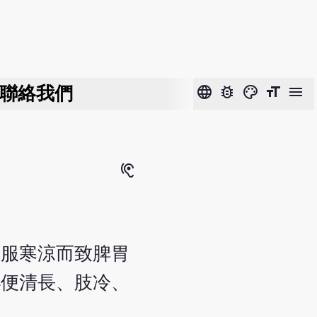
聯絡我們
language
bug_report
color_lens
format_size
menu
hearing
過服寒涼而致脾胃
小便清長、肢冷、