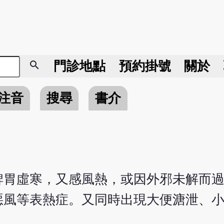
search
門診地點
預約掛號
關於
注音
搜尋
書介
脾胃虛寒，又感風熱，或因外邪未解而
惡風等表熱症。又同時出現大便溏泄、