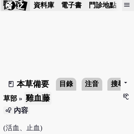
醫 砭
menu
資料庫
電子書
門診地點
預
arrow_drop_down
本草備要
目錄
注音
搜尋
book_2
hearing
雞血藤
草部
»
bubble_chart
內容
(活血、止血)