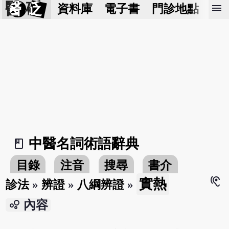
醫 砭
menu
資料庫
電子書
門診地點
預
中醫名詞術語辭典
book_2
目錄
注音
搜尋
書介
hearing
實熱
診法
»
辨證
»
八綱辨證
»
bubble_chart
內容