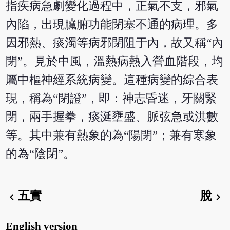
指疾病急劇變化過程中，正氣不支，邪氣
內陷，出現臟腑功能閉塞不通的病理。多
因邪熱、痰濁等病邪閉阻于內，故又稱“內
閉”。見於中風，溫熱病熱入營血階段，均
屬中樞神經系統病變。這種病變的綜合表
現，稱為“閉證”，即：神志昏迷，牙關緊
閉，兩手握拳，痰涎壅盛、脈弦急或洪數
等。其中兼有熱象的為“陽閉”；兼有寒象
的為“陰閉”。
五實
脫
chevron_left
chevron_right
English version