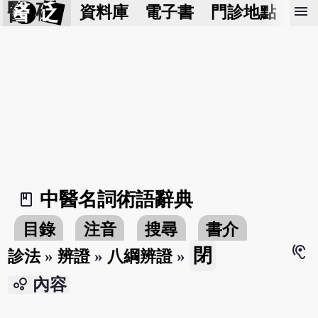
醫 砭
menu
資料庫
電子書
門診地點
預
中醫名詞術語辭典
book_2
目錄
注音
搜尋
書介
hearing
閉
診法
»
辨證
»
八綱辨證
»
bubble_chart
內容