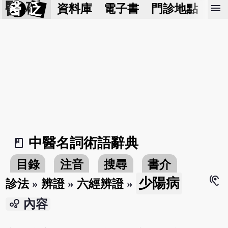
醫 砭
menu
資料庫
電子書
門診地點
預
中醫名詞術語辭典
book_2
目錄
注音
搜尋
書介
hearing
少陽病
診法
»
辨證
»
六經辨證
»
bubble_chart
內容