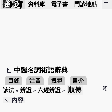
醫 砭
menu
資料庫
電子書
門診地點
預
中醫名詞術語辭典
book_2
目錄
注音
搜尋
書介
hearing
順傳
診法
»
辨證
»
六經辨證
»
bubble_chart
內容