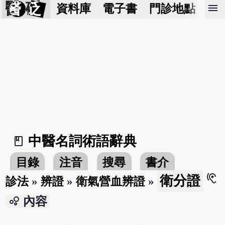
醫 砭
menu
資料庫
電子書
門診地點
預
中醫名詞術語辭典
book_2
目錄
注音
搜尋
書介
hearing
衛分證
診法
»
辨證
»
衛氣營血辨證
»
bubble_chart
內容