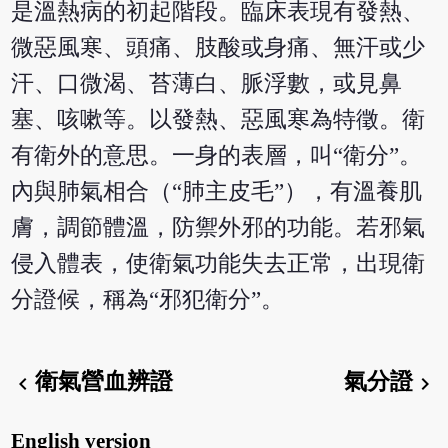
是溫熱病的初起階段。臨床表現有發熱、
微惡風寒、頭痛、肢酸或身痛、無汗或少
汗、口微渴、苔薄白、脈浮數，或見鼻
塞、咳嗽等。以發熱、惡風寒為特徵。衛
有衛外的意思。一身的表層，叫“衛分”。
內與肺氣相合（“肺主皮毛”），有溫養肌
膚，調節體溫，防禦外邪的功能。若邪氣
侵入體表，使衛氣功能失去正常，出現衛
分證候，稱為“邪犯衛分”。
衛氣營血辨證
氣分證
chevron_left
chevron_right
English version