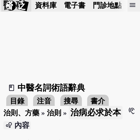
醫 砭
menu
資料庫
電子書
門診地點
預
中醫名詞術語辭典
book_2
目錄
注音
搜尋
書介
hearing
治病必求於本
治則、方藥
»
治則
»
bubble_chart
內容