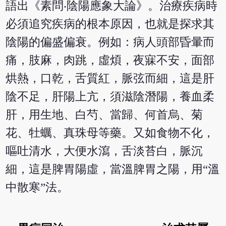
語出《素問‧陰陽應象大論》。治療疾病時
必須追究疾病的根本原因，也就是探求其
陰陽的偏盛偏衰。例如：病人頭部昏暈而
痛，肢麻，肉跳，虛煩，夜寐不安，面部
烘熱，口乾，舌質紅，脈弦而細，這是肝
陰不足，肝陽上亢，須滋陰潛陽，養血柔
肝，用生地、白芍、當歸、何首烏、菊
花、牡蠣、真珠母等藥。又如食物不化，
嘔吐清水，大便水瀉，舌淡苔白，脈沉
細，這是脾胃陽虛，當溫脾胃之陽，用“溫
中散寒”法。