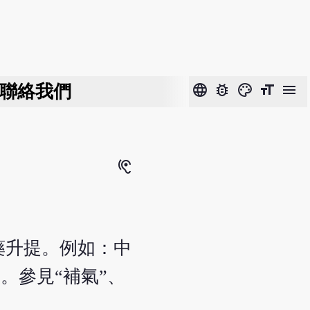
聯絡我們
language
bug_report
color_lens
format_size
menu
hearing
藥升提。例如：中
。參見“補氣”、