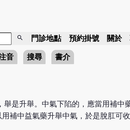
search
門診地點
預約掛號
關於
注音
搜尋
書介
，舉是升舉。中氣下陷的，應當用補中
用補中益氣藥升舉中氣，於是脫肛可收