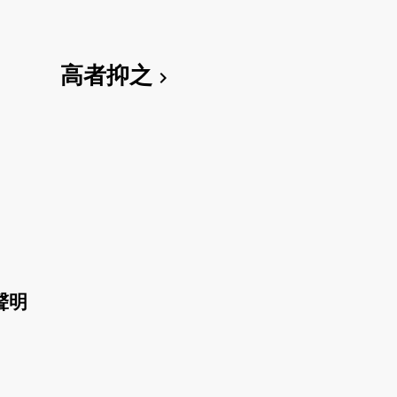
高者抑之
chevron_right
聲明