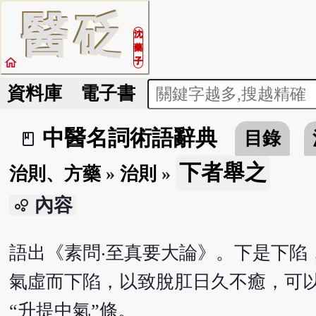
醫
砭
沈
藥
home
子
資料庫
電子書
中醫名詞術語辭典
目錄
book_2
下者舉之
治則、方藥
»
治則
»
內容
bubble_chart
語出《素問‧至真要大論》。下是下陷
氣虛而下陷，以致脫肛日久不癒，可以
“升提中氣”條。