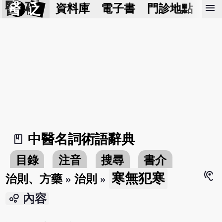
醫 砭
menu
資料庫
電子書
門診地點
預
中醫名詞術語辭典
book_2
目錄
注音
搜尋
書介
hearing
寒無犯寒
治則、方藥
»
治則
»
bubble_chart
內容