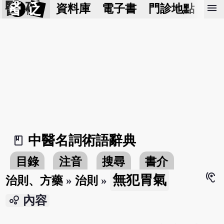
醫 砭
menu
資料庫
電子書
門診地點
預
中醫名詞術語辭典
book_2
目錄
注音
搜尋
書介
hearing
無犯胃氣
治則、方藥
»
治則
»
bubble_chart
內容