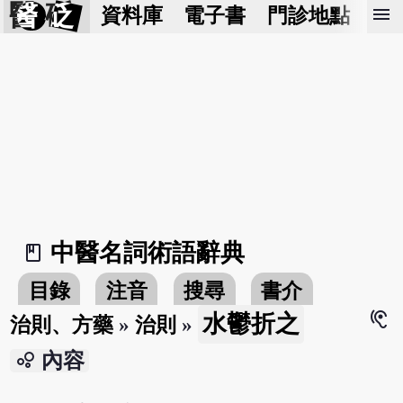
醫 砭
menu
資料庫
電子書
門診地點
預
中醫名詞術語辭典
book_2
目錄
注音
搜尋
書介
hearing
水鬱折之
治則、方藥
»
治則
»
bubble_chart
內容