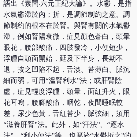
語出《素問‧六元正紀大論》。水鬱，是指
水氣鬱滯於內；折，是調節制約之意。調
節制約的根本在於腎。與腎有關的水氣鬱
滯，例如腎陽衰微，症見顏色蒼白，頭暈
眼花，腰部酸痛，四肢發冷，小便短少，
浮腫自頭面開始，延及下半身，長期不
退，按之凹陷不起，舌淡、苔薄白、脈沉
細而弱，可用“溫腎利水”法；或肝腎陰
虛，症見輕度浮腫，頭暈，面紅升火，眼
花耳鳴，腰腳酸痛，咽乾，夜間睡眠較
差，尿少色黃，舌紅苔少，脈弦細，須用
“滋養肝腎”法。此外，如“汗法”、“逐水
法”、“利小便法”等，也屬於“水鬱折之”的