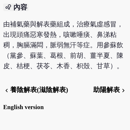
bubble_chart
內容
由補氣藥與解表藥組成，治療氣虛感冒，
出現頭痛惡寒發熱，咳嗽唾痰、鼻涕粘
稠，胸膈滿悶，脈弱無汗等症。用參蘇飲
（黨參、蘇葉、葛根、前胡、薑半夏、陳
皮、桔梗、茯苓、木香、枳殼、甘草）。
養陰解表(滋陰解表)
助陽解表
chevron_left
chevron_right
English version