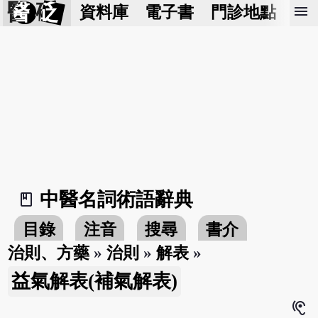
醫 砭
menu
資料庫
電子書
門診地點
預
中醫名詞術語辭典
book_2
目錄
注音
搜尋
書介
治則、方藥
»
治則
»
解表
»
益氣解表(補氣解表)
hearing