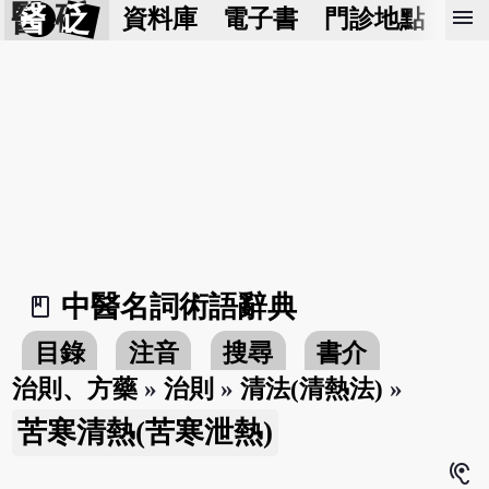
醫 砭
menu
資料庫
電子書
門診地點
預
中醫名詞術語辭典
book_2
目錄
注音
搜尋
書介
治則、方藥
»
治則
»
清法(清熱法)
»
苦寒清熱(苦寒泄熱)
hearing