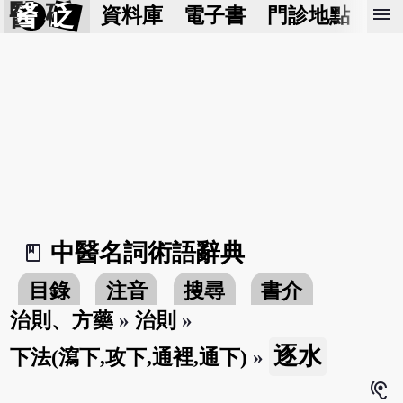
醫 砭
menu
資料庫
電子書
門診地點
預
中醫名詞術語辭典
book_2
目錄
注音
搜尋
書介
治則、方藥
»
治則
»
逐水
下法(瀉下,攻下,通裡,通下)
»
hearing