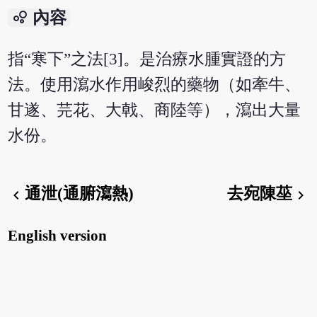
bubble_chart
內容
指“寒下”之法[3]。是治療水腫實證的方
法。使用瀉水作用峻烈的藥物（如牽牛、
甘遂、芫花、大戟、商陸等），瀉出大量
水份。
通泄(通腑瀉熱)
去宛陳莝
chevron_left
chevron_right
English version