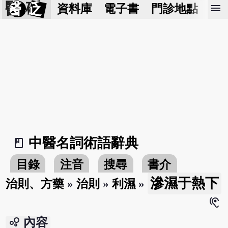
醫 砭
menu
資料庫
電子書
門診地點
預
中醫名詞術語辭典
book_2
目錄
注音
搜尋
書介
滲濕于熱下
治則、方藥
»
治則
»
利濕
»
hearing
bubble_chart
內容