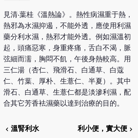
見清‧葉桂《溫熱論》。熱性病濕重于熱，
熱邪為水濕抑遏，不能外透，應使用利濕
藥分利水濕，熱邪才能外透。例如濕溫初
起，頭痛惡寒，身重疼痛，舌白不渴，脈
弦細而濡，胸悶不飢，午後身熱較高。用
三仁湯（杏仁、飛滑石、白通草、白蔻
仁、竹葉、厚朴、生薏仁、半夏）。其中
滑石、白通草、生薏仁都是淡滲利濕，配
合其它芳香袪濕藥以達到治療的目的。
溫腎利水
利小便，實大便
chevron_left
chevron_right