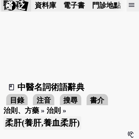
醫 砭
menu
資料庫
電子書
門診地點
預
中醫名詞術語辭典
book_2
目錄
注音
搜尋
書介
治則、方藥
»
治則
»
柔肝(養肝,養血柔肝)
hearing