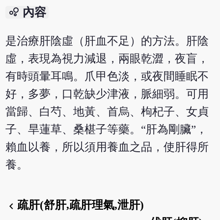
bubble_chart
內容
是治療肝陰虛（肝血不足）的方法。肝陰
虛，表現為視力減退，兩眼乾澀，夜盲，
有時頭暈耳鳴。爪甲色淡，或夜間睡眠不
好，多夢，口乾缺少津液，脈細弱。可用
當歸、白芍、地黃、首烏、枸杞子、女貞
子、旱蓮草、桑椹子等藥。“肝為剛臟”，
賴血以養，所以須用養血之品，使肝得所
養。
疏肝(舒肝,疏肝理氣,泄肝)
chevron_left