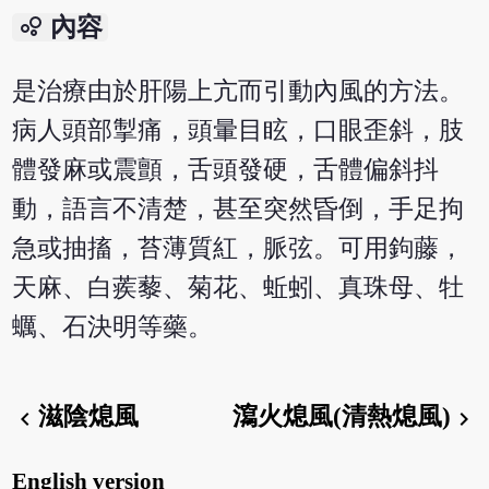
bubble_chart
內容
是治療由於肝陽上亢而引動內風的方法。
病人頭部掣痛，頭暈目眩，口眼歪斜，肢
體發麻或震顫，舌頭發硬，舌體偏斜抖
動，語言不清楚，甚至突然昏倒，手足拘
急或抽搐，苔薄質紅，脈弦。可用鉤藤，
天麻、白蒺藜、菊花、蚯蚓、真珠母、牡
蠣、石決明等藥。
滋陰熄風
瀉火熄風(清熱熄風)
chevron_left
chevron_right
English version