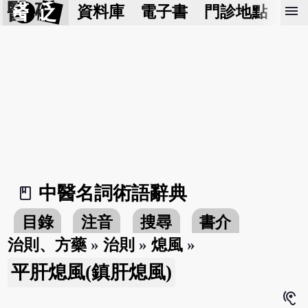
醫 砭
menu
資料庫
電子書
門診地點
預
中醫名詞術語辭典
book_2
目錄
注音
搜尋
書介
治則、方藥
»
治則
»
熄風
»
平肝熄風(鎮肝熄風)
hearing