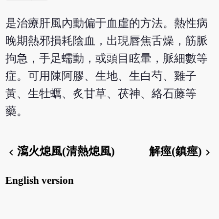
是治療肝風內動偏于血虛的方法。熱性病
晚期熱邪損耗陰血，出現唇焦舌燥，筋脈
拘急，手足蠕動，或頭目眩暈，脈細數等
症。可用陳阿膠、生地、生白芍、雞子
黃、生牡蠣、炙甘草、茯神、絡石藤等
藥。
瀉火熄風(清熱熄風)
解痙(鎮痙)
chevron_left
chevron_right
English version