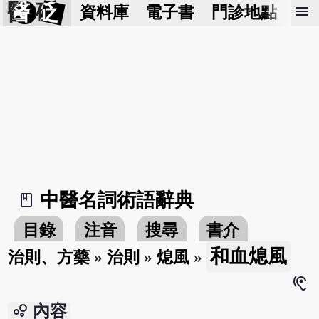
醫 砭
menu
資料庫
電子書
門診地點
預
中醫名詞術語辭典
book_2
目錄
注音
搜尋
書介
和血熄風
治則、方藥
»
治則
»
熄風
»
hearing
bubble_chart
內容