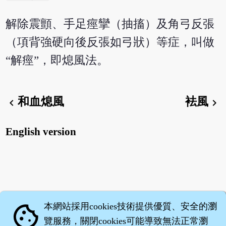
解除震顫、手足痙攣（抽搐）及角弓反張
（項背強硬向後反張如弓狀）等症，叫做
“解痙”，即熄風法。
和血熄風
袪風
chevron_left
chevron_right
English version
本網站採用cookies技術提供優質、安全的瀏
cookie
覽服務，關閉cookies可能導致無法正常瀏