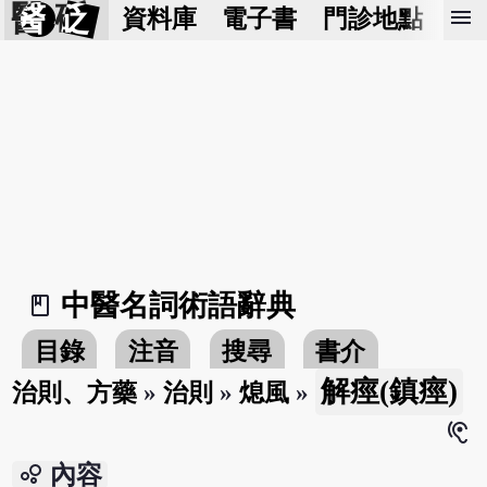
醫 砭
menu
資料庫
電子書
門診地點
預
中醫名詞術語辭典
book_2
目錄
注音
搜尋
書介
解痙(鎮痙)
治則、方藥
»
治則
»
熄風
»
hearing
bubble_chart
內容