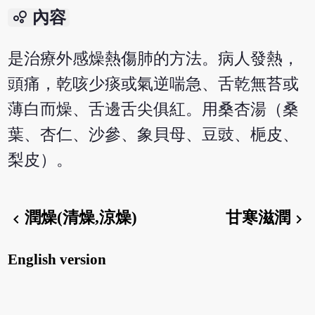
bubble_chart
內容
是治療外感燥熱傷肺的方法。病人發熱，
頭痛，乾咳少痰或氣逆喘急、舌乾無苔或
薄白而燥、舌邊舌尖俱紅。用桑杏湯（桑
葉、杏仁、沙參、象貝母、豆豉、梔皮、
梨皮）。
潤燥(清燥,涼燥)
甘寒滋潤
chevron_left
chevron_right
English version