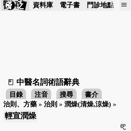
醫 砭
menu
資料庫
電子書
門診地點
預
中醫名詞術語辭典
book_2
目錄
注音
搜尋
書介
治則、方藥
»
治則
»
潤燥(清燥,涼燥)
»
輕宣潤燥
hearing