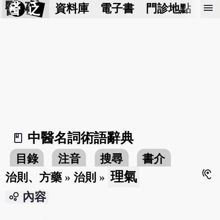
醫 砭
menu
資料庫
電子書
門診地點
預
中醫名詞術語辭典
book_2
目錄
注音
搜尋
書介
hearing
理氣
治則、方藥
»
治則
»
bubble_chart
內容