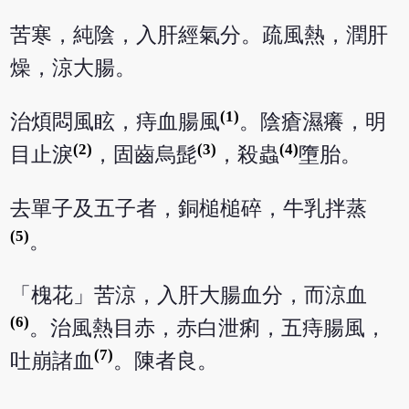
苦寒，純陰，入肝經氣分。疏風熱，潤肝
燥，涼大腸。
(1)
治煩悶風眩，痔血腸風
。陰瘡濕癢，明
(2)
(3)
(4)
目止淚
，固齒烏髭
，殺蟲
墮胎。
去單子及五子者，銅槌槌碎，牛乳拌蒸
(5)
。
「槐花」苦涼，入肝大腸血分，而涼血
(6)
。治風熱目赤，赤白泄痢，五痔腸風，
(7)
吐崩諸血
。陳者良。