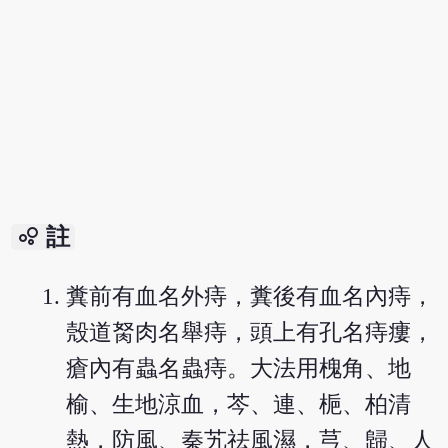
bubble_chart
註
糞前有血名外痔，糞後有血名內痔，
殼道胬肉名舉痔，頭上有孔名痔瘻，
瘡內有蟲名蟲痔。大法用槐角、地
榆、生地涼血，芩、連、梔、柏清
熱，防風、秦艽祛風濕，芎、歸、人