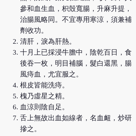
參和血生血，枳殼寬腸，升麻升提，
治腸風略同。不宜專用寒涼，須兼補
劑收功。
清肝，淚為肝熱。
十月上已採浸牛膽中，陰乾百日，食
後吞一枚，明目補腦，髮白還黑，腸
風痔血，尤宜服之。
根皮皆能洗痔。
槐乃虛星之精。
血涼則陰自足。
舌上無故出血如線者，名血衄，炒研
摻之。