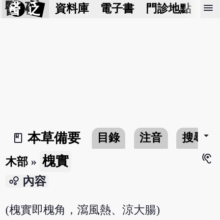
醫 砭
menu
資料庫
電子書
門診地點
預
arrow_drop_down
本草備要
目錄
注音
搜尋
book_2
hearing
槐實
木部
»
bubble_chart
內容
(槐實即槐角，瀉風熱、涼大腸)