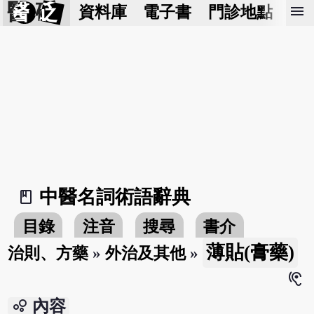
醫 砭
menu
資料庫
電子書
門診地點
預
中醫名詞術語辭典
book_2
目錄
注音
搜尋
書介
薄貼(膏藥)
治則、方藥
»
外治及其他
»
hearing
bubble_chart
內容