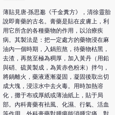
薄貼見唐‧孫思邈《千金糞方》，清徐靈胎
說即膏藥的古名。膏藥是貼在皮膚上，利
用它所含的各種藥物的作用，以治療疾
病。其製法是：把一定處方的藥物浸在麻
油內一個時期，入鍋煎熬，待藥物枯黑，
去渣，再熬至極為稠厚，加入黃丹（用鉛
與硝、硫黃製成，為黃赤色粉末）拌勻，
將鍋離火，藥液逐漸凝固，凝固後取出切
成大塊，浸涼水中去火毒。用時加熱溶
化，攤于布或厚紙或薄油紙上，貼于局
部。內科膏藥有袪風、化濕、行氣、活血
等作用。外科膏藥對腫瘍能消腫定痛，對