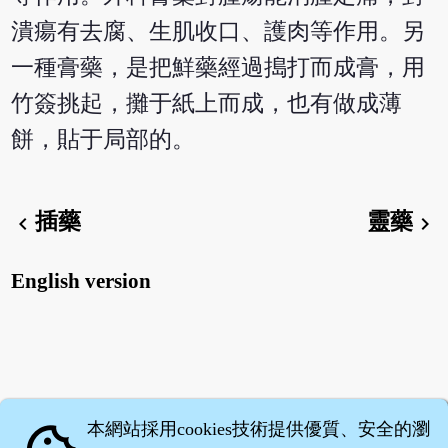
潰瘍有去腐、生肌收口、護肉等作用。另
一種膏藥，是把鮮藥經過搗打而成膏，用
竹簽挑起，攤于紙上而成，也有做成薄
餅，貼于局部的。
插藥
靈藥
chevron_left
chevron_right
English version
本網站採用cookies技術提供優質、安全的瀏