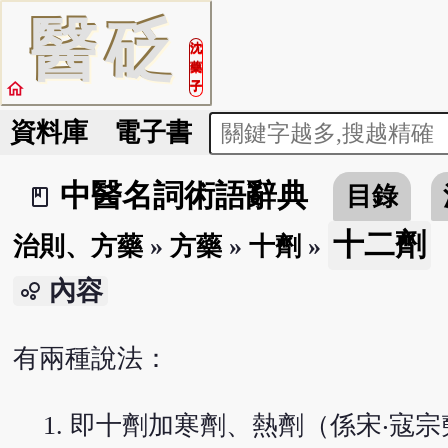
醫
砭
沈
藥
home
子
資料庫
電子書
中醫名詞術語辭典
目錄
book_2
十二劑
治則、方藥
»
方藥
»
十劑
»
內容
bubble_chart
有兩種說法：
即十劑加寒劑、熱劑（係宋‧寇