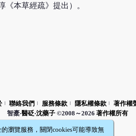
仲淳《本草經疏》提出）。
於
聯絡我們
服務條款
隱私權條款
著作權
|
|
|
|
智橐‧
醫砭
‧
沈藥子
©2008～2026
著作權所有
全的瀏覽服務，關閉cookies可能導致無