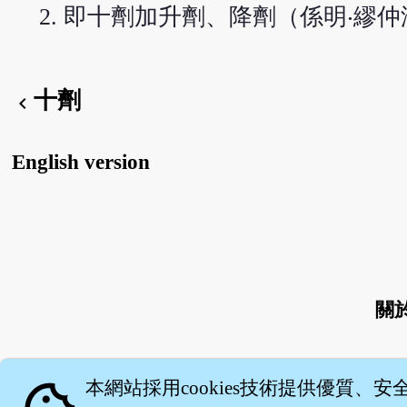
即十劑加升劑、降劑（係明‧繆
十劑
chevron_left
English version
關
本網站採用cookies技術提供優質、安