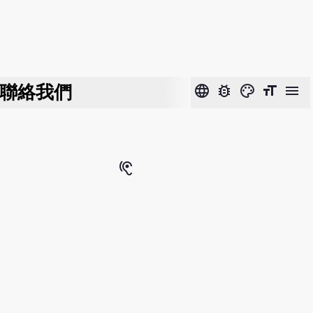
聯絡我們
language
bug_report
color_lens
format_size
menu
hearing