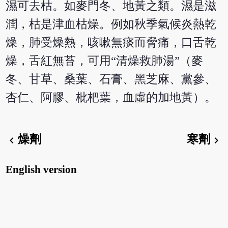
濕可去枯。如麥門冬、地黃之類。濕是滋
潤，枯是津血枯燥。例如秋季氣候炎熱乾
燥，肺受燥熱，咳嗽無痰而脅痛，口舌乾
燥，舌紅無苔，可用“清燥救肺湯”（麥
冬、甘草、桑葉、石膏、黑芝麻、黨參、
杏仁、阿膠、枇杷葉，血虛的加地黃）。
燥劑
寒劑
chevron_left
chevron_right
English version