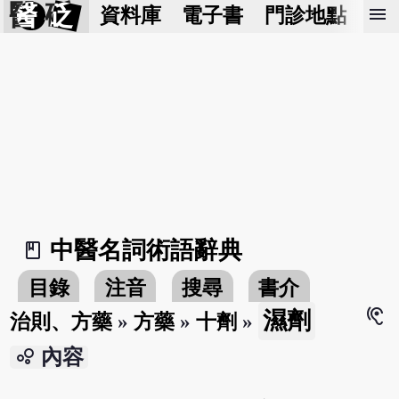
醫 砭
menu
資料庫
電子書
門診地點
預
中醫名詞術語辭典
book_2
目錄
注音
搜尋
書介
hearing
濕劑
治則、方藥
»
方藥
»
十劑
»
bubble_chart
內容