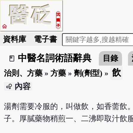
醫
砭
沈
藥
home
子
資料庫
電子書
中醫名詞術語辭典
目錄
book_2
飲
治則、方藥
»
方藥
»
劑(劑型)
»
內容
bubble_chart
湯劑需要冷服的，叫做飲，如香薷飲。
子。厚膩藥物稍煎一、二沸即取汁飲服