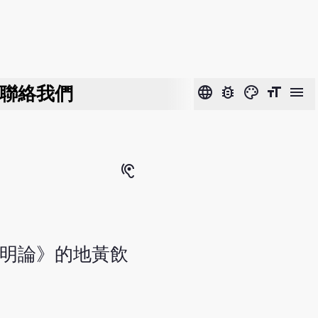
聯絡我們
language
bug_report
color_lens
format_size
menu
hearing
宣明論》的地黃飲