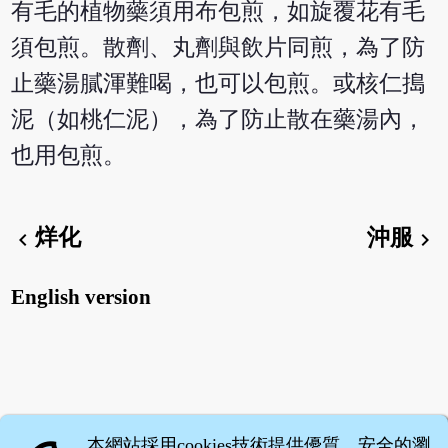
有毛的植物藥須用布包煎，如旋覆花有毛
須包煎。散劑、丸劑與飲片同煎，為了防
止藥湯膩渾難喝，也可以包煎。或核仁搗
泥（如桃仁泥），為了防止散在藥湯內，
也用包煎。
烊化
沖服
chevron_left
chevron_right
English version
本網站採用cookies技術提供優質、安全的瀏