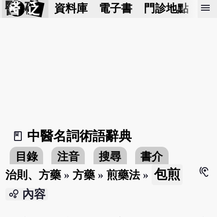
醫 砭
menu
資料庫
電子書
門診地點
預
中醫名詞術語辭典
book_2
目錄
注音
搜尋
書介
hearing
包煎
治則、方藥
»
方藥
»
煎藥法
»
bubble_chart
內容