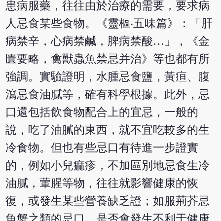
患病服藥，往往由於治療的需要，要求病
人忌食某些食物。《靈樞‧五味篇》：「肝
病禁辛，心病禁鹹，脾病禁酸…」，《金
匱要略，禽獸蟲魚禁忌并治》等也都有所
強調。實驗證明，水腫忌食鹽，黃疸、腹
瀉忌食油膩等，確有科學根據。此外，忌
口還包括飲食物配合上的宜忌，一般的
說，吃了油膩的東西，就不宜吃較多的生
冷食物。但也有些忌口有待進一步證實
的，例如小兒痲疹，不加區別地忌食生冷
油膩，葷腥等物，往往就影響健康的恢
復，或發生某些營養缺乏證；如服荊芥忌
魚蟹之類的忌口，是否會發生不利于健康