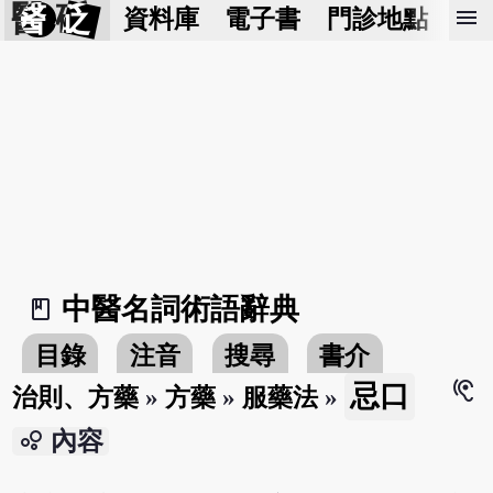
醫 砭
menu
資料庫
電子書
門診地點
預
中醫名詞術語辭典
book_2
目錄
注音
搜尋
書介
hearing
忌口
治則、方藥
»
方藥
»
服藥法
»
bubble_chart
內容