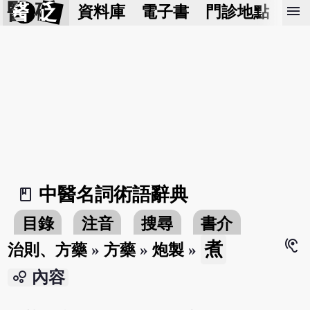
醫 砭
menu
資料庫
電子書
門診地點
預
中醫名詞術語辭典
book_2
目錄
注音
搜尋
書介
hearing
煮
治則、方藥
»
方藥
»
炮製
»
bubble_chart
內容