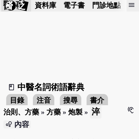
醫 砭
menu
資料庫
電子書
門診地點
預
中醫名詞術語辭典
book_2
目錄
注音
搜尋
書介
hearing
淬
治則、方藥
»
方藥
»
炮製
»
bubble_chart
內容