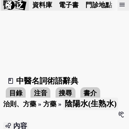
醫 砭
menu
資料庫
電子書
門診地點
預
中醫名詞術語辭典
book_2
目錄
注音
搜尋
書介
陰陽水(生熟水)
治則、方藥
»
方藥
»
hearing
bubble_chart
內容