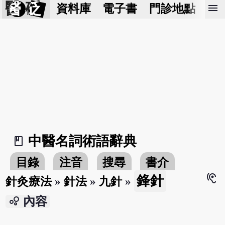
醫 砭
menu
資料庫
電子書
門診地點
預
中醫名詞術語辭典
book_2
目錄
注音
搜尋
書介
hearing
鋒針
針灸療法
»
針法
»
九針
»
bubble_chart
內容