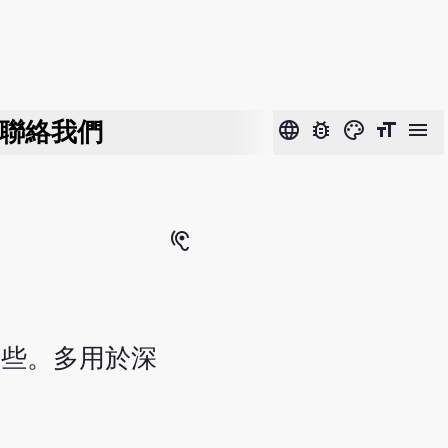
聯絡我們
language
bug_report
color_lens
format_size
menu
hearing
一些。多用於深