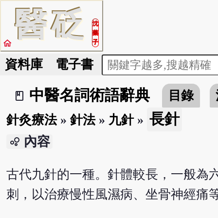
醫
砭
沈
藥
home
子
資料庫
電子書
中醫名詞術語辭典
目錄
book_2
長針
針灸療法
»
針法
»
九針
»
內容
bubble_chart
古代九針的一種。針體較長，一般為六
刺，以治療慢性風濕病、坐骨神經痛