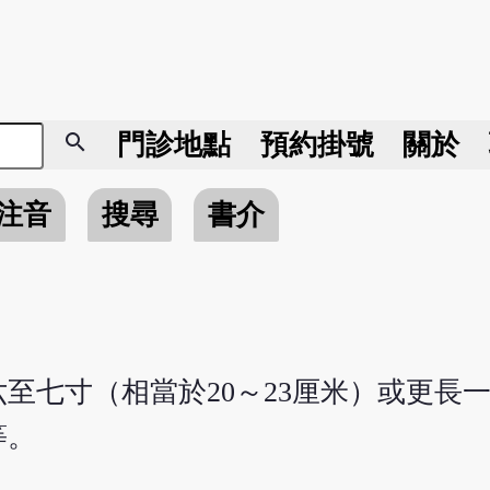
search
門診地點
預約掛號
關於
注音
搜尋
書介
至七寸（相當於20～23厘米）或更長
等。