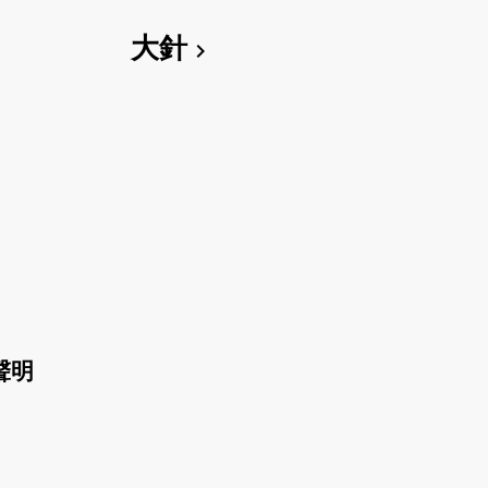
大針
chevron_right
聲明