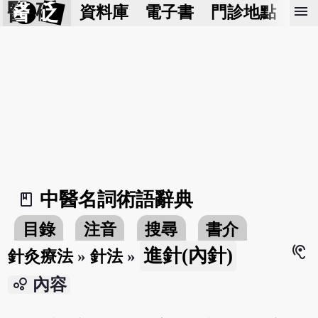
醫 砭
menu
資料庫
電子書
門診地點
預
中醫名詞術語辭典
book_2
目錄
注音
搜尋
書介
hearing
進針(內針)
針灸療法
»
針法
»
bubble_chart
內容