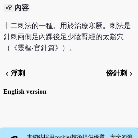
bubble_chart
內容
十二刺法的一種。用於治療寒厥。刺法是
針刺兩側足內踝後足少陰腎經的太谿穴
（《靈樞‧官針篇》）。
浮刺
傍針刺
chevron_left
chevron_right
English version
本網站採用cookies技術提供優質、安全的瀏