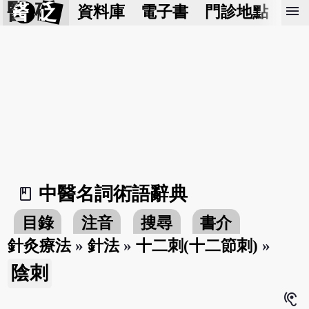
醫 砭
menu
資料庫
電子書
門診地點
預
中醫名詞術語辭典
book_2
目錄
注音
搜尋
書介
針灸療法
»
針法
»
十二刺(十二節刺)
»
陰刺
hearing