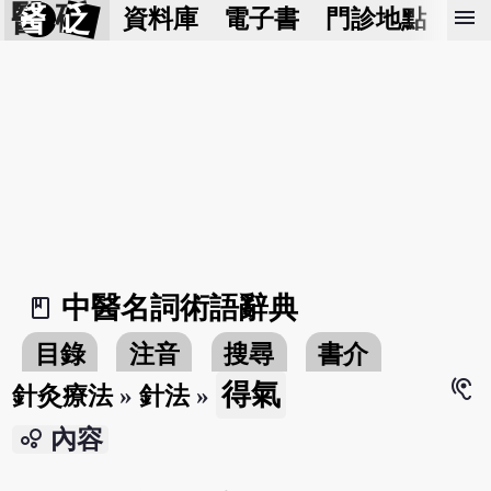
醫 砭
menu
資料庫
電子書
門診地點
預
中醫名詞術語辭典
book_2
目錄
注音
搜尋
書介
hearing
得氣
針灸療法
»
針法
»
bubble_chart
內容