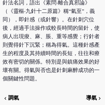
針法名詞，語出《素問‧離合真邪論》
（《靈樞‧九針十二原篇》稱“氣至”，義
同），即針感（或針響）。在針刺穴位
後，經過手法操作或較長時間的留針，使
病人出現痠、麻、脹、重等感覺；行針者
則覺得針下沉緊；稱為得氣。這種針感產
生的程度及其持續時間的長短，往往和療
效有密切的關係。特別是與鎮痛效果的好
壞有關。得氣與否也是針刺麻醉成功的一
個關鍵性問題。
調氣
導氣
chevron_left
chevron_right